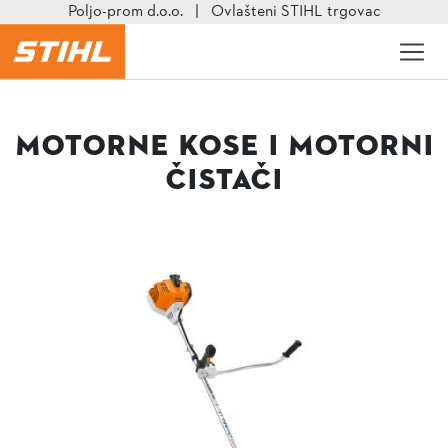
Poljo-prom d.o.o.
|
Ovlašteni STIHL trgovac
Motorne kose i motorni
čistači