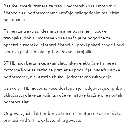
Razlike između trimera za travu, motornih kosa i motornih
čistača su u performansama uređaja prilagođenim različitim
potrebama.
Trimeri za travu su idealni za manje površine i rubove
travnjaka, dok su motorne kose snažnije te pogodne za
opsežnije zadatke. Motorni čistači su pravi paketi snage i prvi
izbor za profesionalce pri održavanju krajolika.
STIHL nudi benzinske, akumulatorske i električne trimere i
motorne kose za različite primjene i područja, nudeći visoke
performanse, nisku razinu buke i jednostavno rukovanje.
Uz sve STIHL motorne kose dostupan je i odgovarajući pribor,
uključujući glave za košnju, noževe, listove kružne pile i ostali
potrebni alat.
Odgovarajući alat i pribor za trimere i motorne kose možete
pronaći kod STIHL ovlaštenih trgovaca.